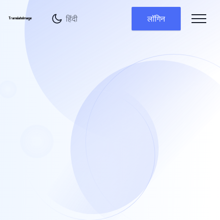
भाषा बदलें
लॉगिन